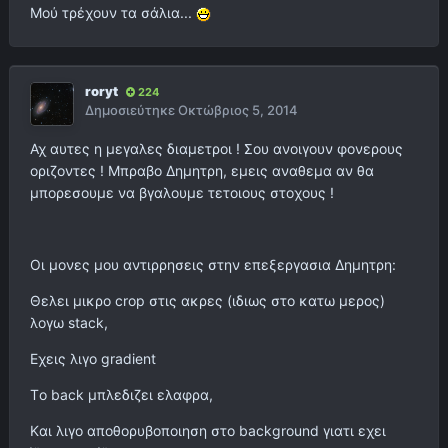
Μού τρέχουν τα σάλια...
roryt
224
Δημοσιεύτηκε
Οκτώβριος 5, 2014
Αχ αυτες η μεγαλες διαμετροι ! Σου ανοιγουν φονερους
οριζοντες ! Μπραβο Δημητρη, εμεις αναθεμα αν θα
μπορεσουμε να βγαλουμε τετοιους στοχους !
Οι μονες μου αντιρρησεις στην επεξεργασια Δημητρη:
Θελει μικρο crop στις ακρες (ιδιως στο κατω μερος)
λογω stack,
Εχεις λιγο gradient
Tο back μπλεδιζει ελαφρα,
Kαι λιγο αποθορυβοποιηση στο background γιατι εχει