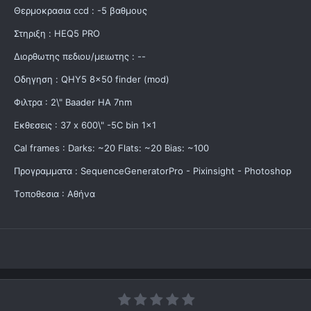
Θερμοκρασια ccd : -5 βαθμους
Στηριξη : HEQ5 PRO
Διορθωτης πεδιου/μειωτης : --
Οδηγηση : QHY5 8x50 finder (mod)
Φιλτρα : 2\" Baader HA 7nm
Εκθεσεις : 37 x 600\" -5C bin 1x1
Cal frames : Darks: ~20 Flats: ~20 Bias: ~100
Προγραμματα : SequenceGeneratorPro - Pixinsight - Photoshop
Tοποθεσια : Αθήνα