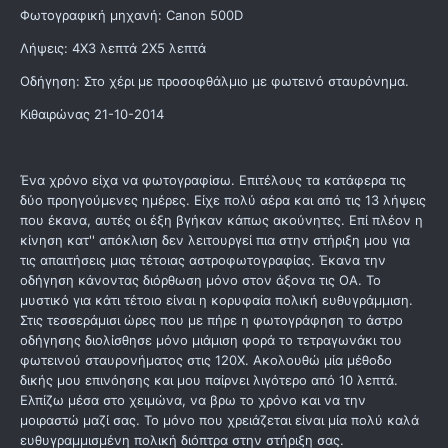
Φωτογραφική μηχανή: Canon 500D
Λήψεις: 4Χ3 λεπτά 2Χ5 λεπτά
Οδήγηση: Στο χέρι με προσοφθάλμιο με φωτεινό σταυρόνημα.
Κιθαιρώνας 21-10-2014
Ένα χρόνο είχα να φωτογραφίσω. Επιτέλους τα κατάφερα τις
δύο προηγούμενες ημέρες. Είχε πολύ αέρα και από τις 13 λήψεις
που έκανα, αυτές οι έξη βγήκαν κάπως ακούνητες. Επί πλέον η
κίνηση κατ'' απόκλιση δεν λειτουργεί πια στην στήριξη μου για
τις απαιτήσεις μιας τέτοιας αστροφωτογραφίας. Έκανα την
οδήγηση κάνοντας διόρθωση μόνο στον άξονα τις ΟΑ. Το
μυστικό για κάτι τέτοιο είναι η κορυφαία πολική ευθυγράμμιση.
Στις τεσσεράμισι ώρες που με πήρε η φωτογράφηση το άστρο
οδήγησης διολίσθησε μόνο μιάμιση φορά το τετραγωνάκι του
φωτεινού σταυρονήματος στις 120Χ. Ακολουθώ μία μέθοδο
δικής μου επινόησης και μου παίρνει λιγότερο από 10 λεπτά.
Ελπίζω μέσα στο χειμώνα, να βρω το χρόνο και να την
μοιραστώ μαζί σας. Το μόνο που χρειάζεται είναι μία πολύ καλά
ευθυγραμμισμένη πολική διόπτρα στην στήριξη σας.