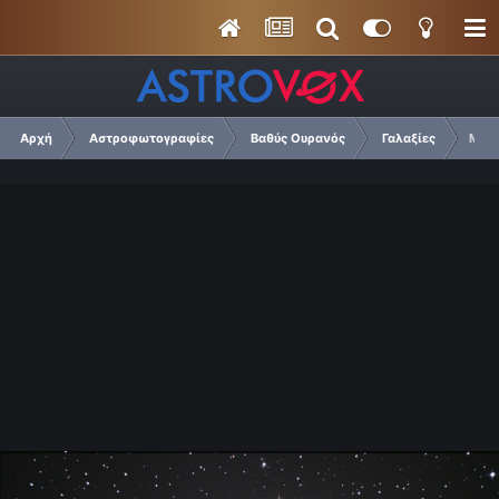
Αρχή
Αστροφωτογραφίες
Βαθύς Ουρανός
Γαλαξίες
Μ33