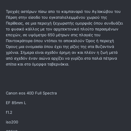
Τροχιές αστέρων πίσω απο το καμπαναριό του Αγ.Ιακώβου του
Πέρση στην είσοδο του εγκαταλελειμμένου χωριού της
Περίθειας, σε μια περιοχή ξεχωριστής ομορφιάς όπου συνδυάζει
το φυσικό κάλλος με τον αρχιτεκτονικό πλούτο περασμένων
εποχών, σε υψόμετρο 650 μέτρων στις πλαγιές του
Παντοκράτορα όπου ντόπιοι το αποκαλούν Όρος ή περιοχή
Όρους μια ονομασία όπου έχει της ρίζες της στα Βυζαντινά
χρόνια. Σήμερα είναι σχεδόν έρημη αν και πλέον η ζωή μετά
από σχεδόν έναν αιώνα αρχίζει να γυρίζει στα παλιά πέτρινα
σπίτια και στα όμορφα ταβερνάκια.
Canon eos 40D Full Spectra
EF 85mm L
f1.2
iso200