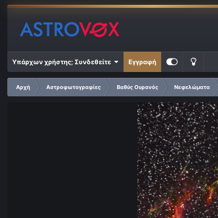
Υπάρχων χρήστης; Συνδεθείτε
Εγγραφή
Αρχή
Αστροφωτογραφίες
Βαθύς Ουρανός
Νεφελώματα