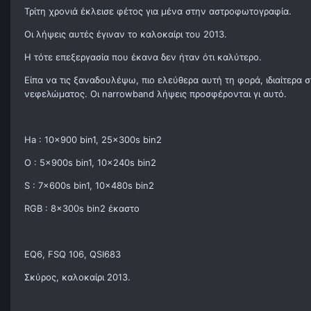
Τρίτη χρονιά έκλεισε φέτος για μένα στην αστροφωτογραφία.
Οι λήψεις αυτές έγιναν το καλοκαίρι του 2013.
Η τότε επεξεργασία που έκανα δεν ήταν ότι καλύτερο.
Είπα να τις ξαναδουλέψω, πιο ελεύθερα αυτή τη φορά, ιδιαίτερα
νεφελώματος. Οι narrowband λήψεις προσφέρονται γι αυτό.
Ha : 10x900 bin1, 25x300s bin2
O : 5x900s bin1, 10x240s bin2
S : 7x600s bin1, 10x480s bin2
RGB : 8x300s bin2 έκαστο
EQ6, FSQ 106, QSI683
Σκύρος, καλοκαίρι 2013.