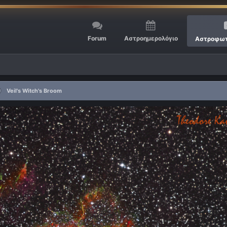
Forum
Αστροημερολόγιο
Αστροφωτ
Veil's Witch's Broom