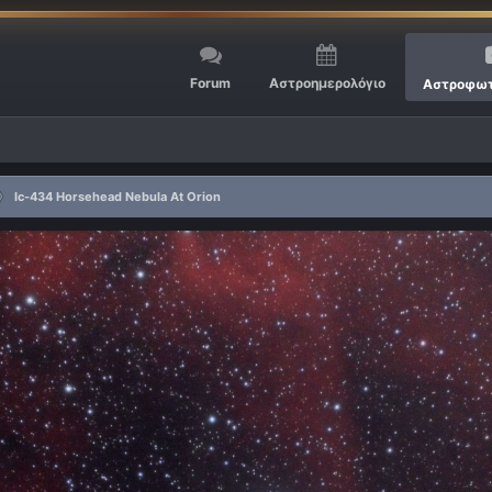
Forum
Αστροημερολόγιο
Αστροφωτ
Ic-434 Horsehead Nebula At Orion