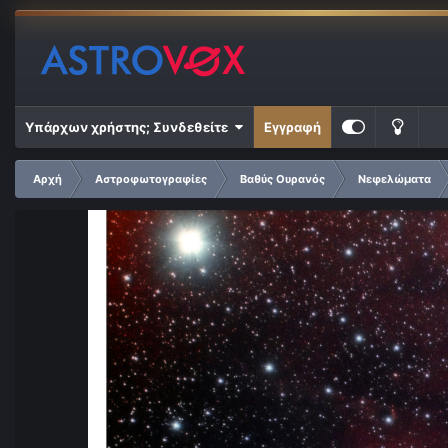
Υπάρχων χρήστης; Συνδεθείτε
Εγγραφή
Αρχή
Αστροφωτογραφίες
Βαθύς Ουρανός
Νεφελώματα