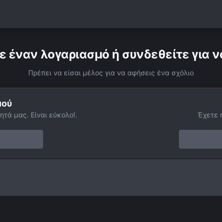
ε έναν λογαριασμό ή συνδεθείτε για ν
Πρέπει να είσαι μέλος για να αφήσεις ένα σχόλιο
μού
ητά μας. Είναι εύκολο!.
Έχετε 
Ic-434 Horsehead Nebula At Orion