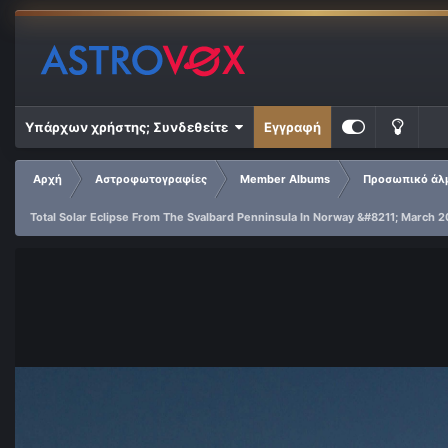
Υπάρχων χρήστης; Συνδεθείτε
Εγγραφή
Αρχή
Αστροφωτογραφίες
Member Albums
Προσωπικό άλμ
Total Solar Eclipse From The Svalbard Penninsula In Norway &#8211; March 