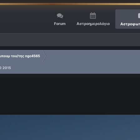
Forum
Αστροημερολόγιο
Αστροφωτ
πουμ του/της ngc4565
20 2015