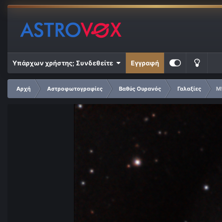
Υπάρχων χρήστης; Συνδεθείτε
Εγγραφή
Αρχή
Αστροφωτογραφίες
Βαθύς Ουρανός
Γαλαξίες
M5