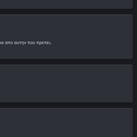
ρα απο αυτην που πρεπει.