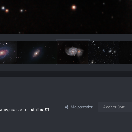
Μοιραστείτε
Ακολουθούν
τογραφιών του stelios_STI