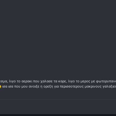
μα, λιγο το αερακι που χαλασε τα καρε, λιγο το μερος με φωτορυπαν
ισα ισα που μου ανοιξε η ορεξη για περισσοτερους μακρινους γαλαξιε