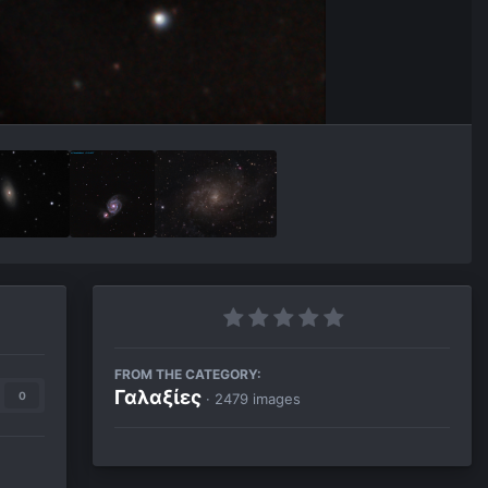
FROM THE CATEGORY:
Γαλαξίες
0
· 2479 images