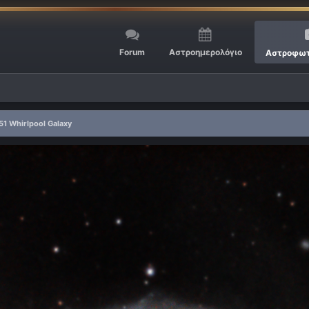
Forum
Αστροημερολόγιο
Αστροφωτ
1 Whirlpool Galaxy