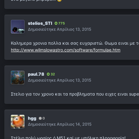
stelios_STI
775
Δημοσιεύτηκε
Απρίλιος 13, 2015
Καλημερα χρονια πολλα και σας ευχαριστώ. Θωμα ειναι με το
http://www.wilmslowastro.com/software/formulae.htm
paul.78
32
Δημοσιεύτηκε
Απρίλιος 13, 2015
Στελιο για τον χρονο και τα προβληματα που ειχες ειναι supe
hgg
0
Δημοσιεύτηκε
Απρίλιος 14, 2015
Στέλιο πολύ ωραίος ό Μ51 καί με μπόλικη πληροφορία!