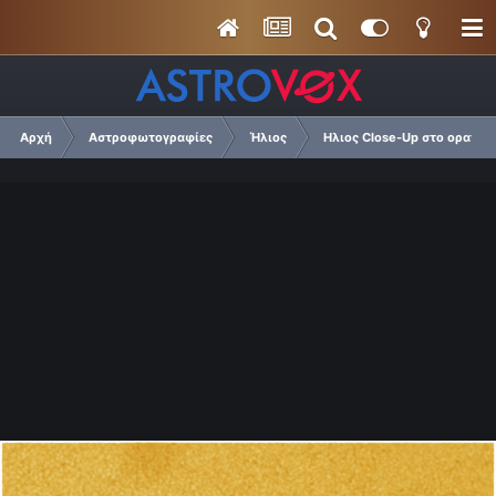
Αρχή
Αστροφωτογραφίες
Ήλιος
Ηλιος Close-Up στο ορατό 