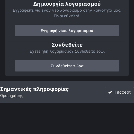
Δημιουργία λογαριασμού
Εγγραφείτε για έναν νέο λογαριασμό στην κοινότητά μας.
Είναι εύκολο!.
Εγγραφή νέου λογαριασμού
Συνδεθείτε
Έχετε ήδη λογαριασμό? Συνδεθείτε εδώ.
Συνδεθείτε τώρα
Αρχή
Αστροφωτογραφίες
Σελήνη
Vallis Alpes 5.5.2006
Σημαντικές πληροφορίες
I accept
Όροι χρήσης
Forum
Αδιάβαστο
Συνδεθείτε
Εγγραφή
More
Facebook
Twitter
Instagram
Γλώσσα
Εμφάνιση
Επικοινωνία
Cookies
Powered by Invision Community