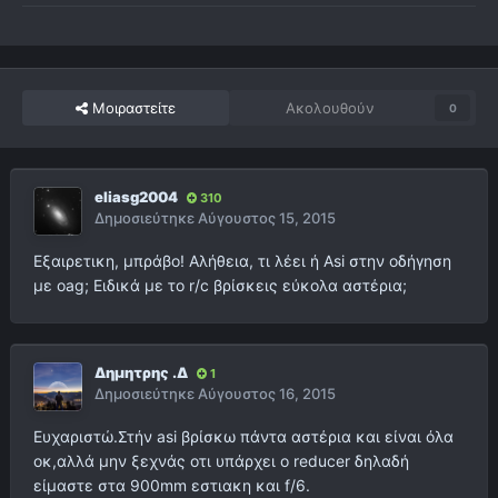
Μοιραστείτε
Ακολουθούν
0
eliasg2004
310
Δημοσιεύτηκε
Αύγουστος 15, 2015
Εξαιρετικη, μπράβο! Αλήθεια, τι λέει ή Αsi στην οδήγηση
με oag; Ειδικά με το r/c βρίσκεις εύκολα αστέρια;
Δημητρης .Δ
1
Δημοσιεύτηκε
Αύγουστος 16, 2015
Ευχαριστώ.Στήν asi βρίσκω πάντα αστέρια και είναι όλα
οκ,αλλά μην ξεχνάς οτι υπάρχει ο reducer δηλαδή
είμαστε στα 900mm εστιακη και f/6.