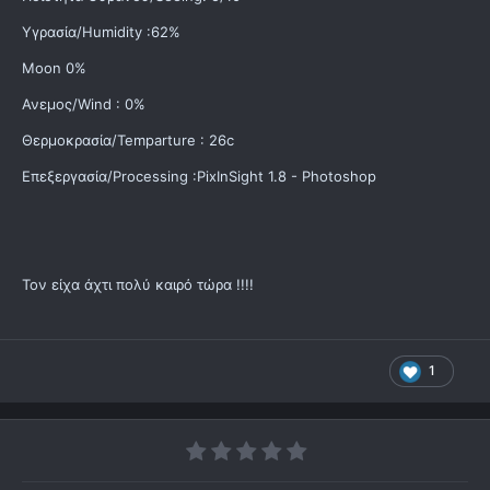
Υγρασία/Humidity :62%
Moon 0%
Ανεμος/Wind : 0%
Θερμοκρασία/Temparture : 26c
Επεξεργασία/Processing :PixInSight 1.8 - Photoshop
Τον είχα άχτι πολύ καιρό τώρα !!!!
1