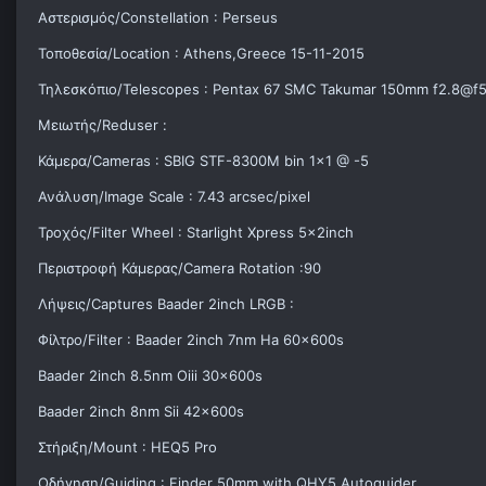
Αστερισμός/Constellation : Perseus
Τοποθεσία/Location : Athens,Greece 15-11-2015
Τηλεσκόπιο/Telescopes : Pentax 67 SMC Takumar 150mm f2.8@f5
Μειωτής/Reduser :
Κάμερα/Cameras : SBIG STF-8300M bin 1x1 @ -5
Ανάλυση/Image Scale : 7.43 arcsec/pixel
Τροχός/Filter Wheel : Starlight Xpress 5x2inch
Περιστροφή Κάμερας/Camera Rotation :90
Λήψεις/Captures Baader 2inch LRGB :
Φίλτρο/Filter : Baader 2inch 7nm Ha 60x600s
Baader 2inch 8.5nm Oiii 30x600s
Baader 2inch 8nm Sii 42x600s
Στήριξη/Mount : HEQ5 Pro
Οδήγηση/Guiding : Finder 50mm with QHY5 Autoguider