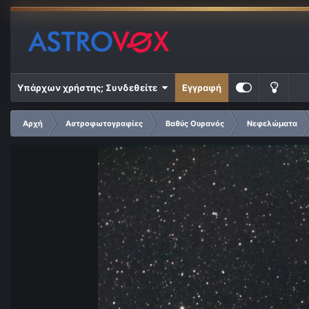
Υπάρχων χρήστης; Συνδεθείτε
Εγγραφή
Αρχή
Αστροφωτογραφίες
Βαθύς Ουρανός
Νεφελώματα