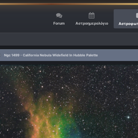
Forum
Αστροημερολόγιο
Αστροφωτ
Ngc 1499 - California Nebula Widefield In Hubble Palette