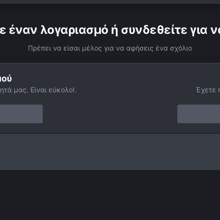
ε έναν λογαριασμό ή συνδεθείτε για ν
Πρέπει να είσαι μέλος για να αφήσεις ένα σχόλιο
μού
ητά μας. Είναι εύκολο!.
Έχετε 
Ngc 1499 - California Nebula Widefield In Hubble Palette
Facebook
Twitter
Instagram