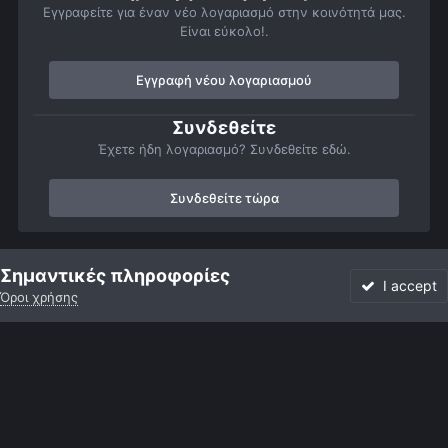
Εγγραφείτε για έναν νέο λογαριασμό στην κοινότητά μας.
Είναι εύκολο!.
Εγγραφή νέου λογαριασμού
Συνδεθείτε
Έχετε ήδη λογαριασμό? Συνδεθείτε εδώ.
Συνδεθείτε τώρα
Αρχή
Αστροφωτογραφίες
Βαθύς Ουρανός
Νεφελώματα
Σημαντικές πληροφορίες
I accept
Όροι χρήσης
Forum
Αδιάβαστο
Συνδεθείτε
Εγγραφή
More
Facebook
Twitter
Instagram
Γλώσσα
Εμφάνιση
Επικοινωνία
Cookies
Powered by Invision Community