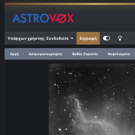
Υπάρχων χρήστης; Συνδεθείτε
Εγγραφή
Αρχή
Αστροφωτογραφίες
Βαθύς Ουρανός
Νεφελώματα