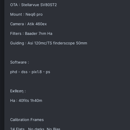
OTA : Stellarvue SV80ST2
Mount : Neq6 pro
Camera : Atik 460ex
Filters : Baader 7nm Ha
Guiding : Asi 120mc/TS finderscope 50mm
Software :
phd - dss - pix1.8 - ps
Εκθεση :
Ha : 40fits 1h40m
Calibration Frames
24 Flats , No darks ,No Bias