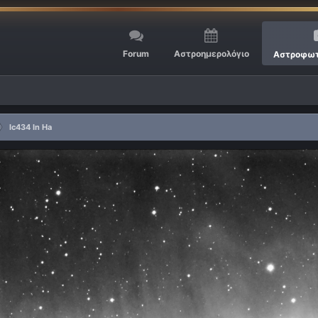
Forum
Αστροημερολόγιο
Αστροφωτ
Ic434 In Ha