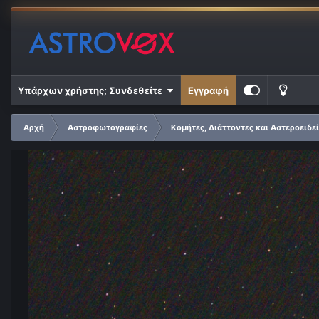
Υπάρχων χρήστης; Συνδεθείτε
Εγγραφή
Αρχή
Αστροφωτογραφίες
Κομήτες, Διάττοντες και Αστεροειδε