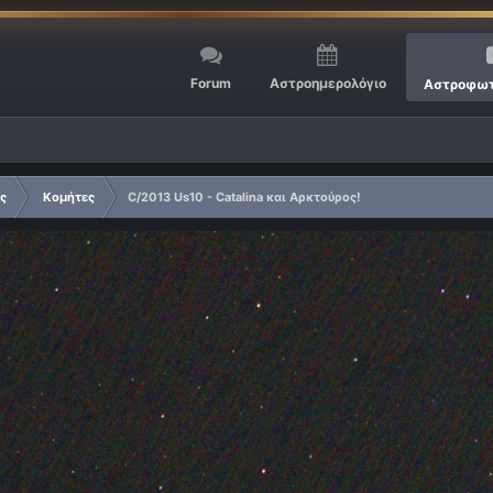
Forum
Αστροημερολόγιο
Αστροφωτ
ίς
Κομήτες
C/2013 Us10 - Catalina και Αρκτούρος!