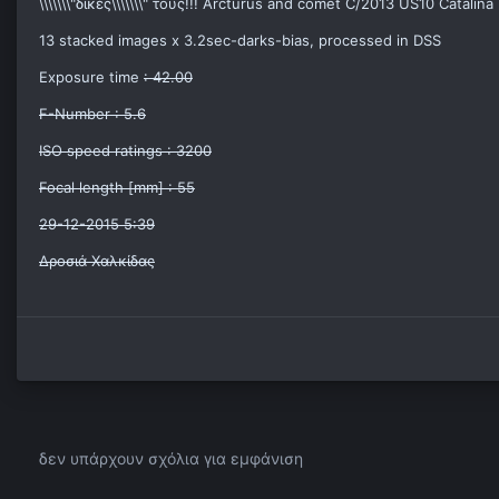
\\\\\\\"δικές\\\\\\\" τους!!! Arcturus and comet C/2013 US10 Catalina
13 stacked images x 3.2sec-darks-bias, processed in DSS
Exposure time
: 42.00
F-Number : 5.6
ISO speed ratings : 3200
Focal length [mm] : 55
29-12-2015 5:39
Δροσιά Χαλκίδας
δεν υπάρχουν σχόλια για εμφάνιση