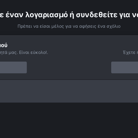
ε έναν λογαριασμό ή συνδεθείτε για ν
Πρέπει να είσαι μέλος για να αφήσεις ένα σχόλιο
μού
ητά μας. Είναι εύκολο!.
Έχετε 
ίς
Κομήτες
C/2013 Us10 - Catalina και Αρκτούρος!
Facebook
Twitter
Instagram