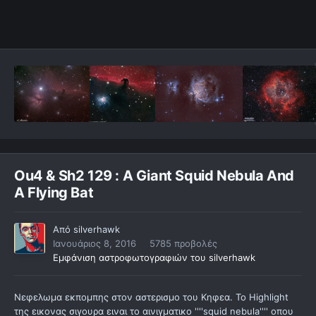
Ou4 & Sh2 129 : A Giant Squid Nebula And
A Flying Bat
Από
silverhawk
Ιανουάριος 8, 2016
5785 προβολές
Εμφάνιση αστροφωτογραφιών του silverhawk
Νεφελωμα εκπομπης στον αστερισμο του Κηφεα. Το Ηighlight
της εικονας σιγουρα ειναι το αινιγματικο ''''squid nebula'''' οπου