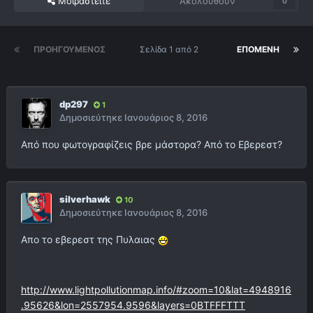
Μοιραστείτε
Ακολουθούν
0
ΠΡΟΗΓΟΎΜΕΝΟΣ
Σελίδα 1 από 2
ΕΠΌΜΕΝΗ
dp297
1
Δημοσιεύτηκε
Ιανουάριος 8, 2016
Από που φωτογραφίζεις βρε μάστορα? Από το Εβερεστ?
silverhawk
10
Δημοσιεύτηκε
Ιανουάριος 8, 2016
Απο το εβερεστ της Πυλαιας
http://www.lightpollutionmap.info/#zoom=10&lat=4948916
.95626&lon=2557954.9596&layers=0BTFFFTTT