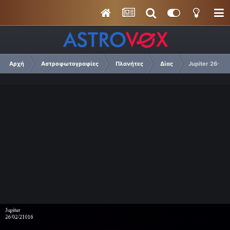
Αρχή
Αστροφωτογραφίες
Πλανήτες
Δίας
Jupiter 26-02