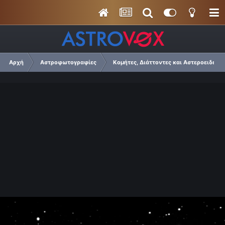
Αρχή
Αστροφωτογραφίες
Κομήτες, Διάττοντες και Αστεροειδείς