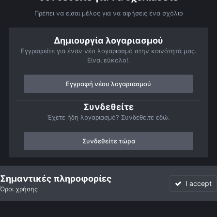
Πρέπει να είσαι μέλος για να αφήσεις ένα σχόλιο
Δημιουργία λογαριασμού
Εγγραφείτε για έναν νέο λογαριασμό στην κοινότητά μας.
Είναι εύκολο!.
Εγγραφή νέου λογαριασμού
Συνδεθείτε
Έχετε ήδη λογαριασμό? Συνδεθείτε εδώ.
Συνδεθείτε τώρα
Αρχή
Αστροφωτογραφίες
Member Albums
Προσωπικό άλμπου
Σημαντικές πληροφορίες
I accept
Όροι χρήσης
Forum
Αδιάβαστο
Συνδεθείτε
Εγγραφή
More