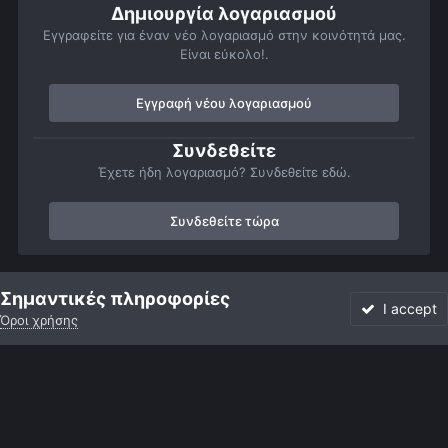
Δημιουργία λογαριασμού
Εγγραφείτε για έναν νέο λογαριασμό στην κοινότητά μας.
Είναι εύκολο!.
Εγγραφή νέου λογαριασμού
Συνδεθείτε
Έχετε ήδη λογαριασμό? Συνδεθείτε εδώ.
Συνδεθείτε τώρα
Αρχή
Αστροφωτογραφίες
Τηλεσκόπια και Εξοπλισμός
Αφιερ
Σημαντικές πληροφορίες
I accept
Όροι χρήσης
Forum
Αδιάβαστο
Συνδεθείτε
Εγγραφή
More
Facebook
Twitter
Instagram
Γλώσσα
Εμφάνιση
Επικοινωνία
Cookies
Powered by Invision Community