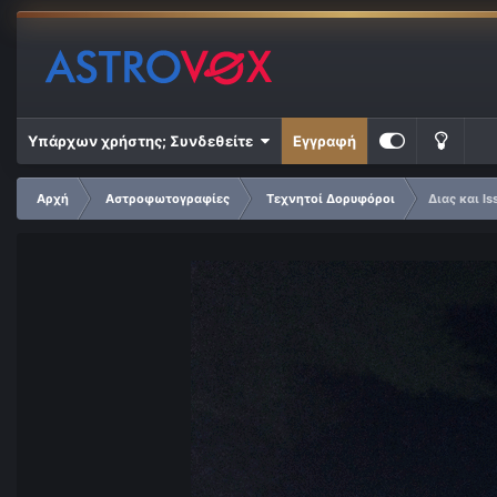
Υπάρχων χρήστης; Συνδεθείτε
Εγγραφή
Αρχή
Αστροφωτογραφίες
Τεχνητοί Δορυφόροι
Διας και Iss