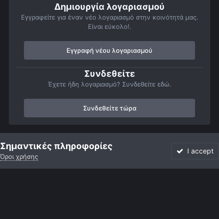
Δημιουργία λογαριασμού
Εγγραφείτε για έναν νέο λογαριασμό στην κοινότητά μας.
Είναι εύκολο!.
Εγγραφή νέου λογαριασμού
Συνδεθείτε
Έχετε ήδη λογαριασμό? Συνδεθείτε εδώ.
Συνδεθείτε τώρα
Αρχή
Αστροφωτογραφίες
Εκλείψεις, Διαβάσεις και Επιπροσθήσει
Σημαντικές πληροφορίες
I accept
Όροι χρήσης
Forum
Αδιάβαστο
Συνδεθείτε
Εγγραφή
More
Facebook
Twitter
Instagram
Γλώσσα
Εμφάνιση
Επικοινωνία
Cookies
Powered by Invision Community