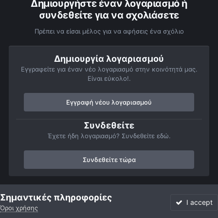
Δημιουργήστε έναν λογαριασμό ή
συνδεθείτε για να σχολιάσετε
Πρέπει να είσαι μέλος για να αφήσεις ένα σχόλιο
Δημιουργία λογαριασμού
Εγγραφείτε για έναν νέο λογαριασμό στην κοινότητά μας.
Είναι εύκολο!.
Εγγραφή νέου λογαριασμού
Συνδεθείτε
Έχετε ήδη λογαριασμό? Συνδεθείτε εδώ.
Συνδεθείτε τώρα
Αρχή
Αστροφωτογραφίες
Βαθύς Ουρανός
Νεφελώματα
Σημαντικές πληροφορίες
I accept
Όροι χρήσης
Forum
Αδιάβαστο
Συνδεθείτε
Εγγραφή
More