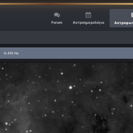
Forum
Αστροημερολόγιο
Αστροφωτ
Ic 410 Ha