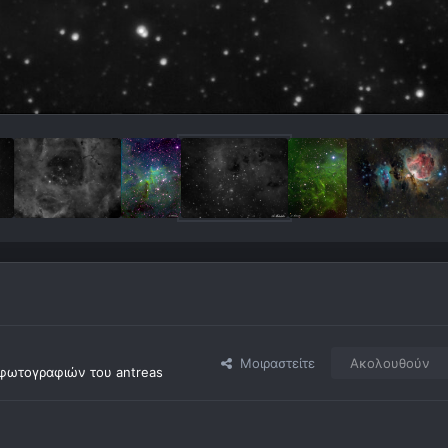
Μοιραστείτε
Ακολουθούν
φωτογραφιών του antreas