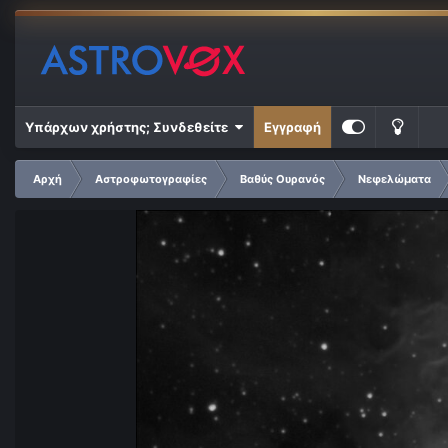
Υπάρχων χρήστης; Συνδεθείτε
Εγγραφή
Αρχή
Αστροφωτογραφίες
Βαθύς Ουρανός
Νεφελώματα