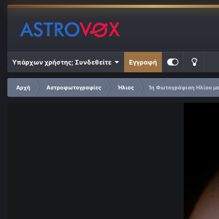
Υπάρχων χρήστης; Συνδεθείτε
Εγγραφή
Αρχή
Αστροφωτογραφίες
Ήλιος
1η Φωτογράφιση Ηλίου μ