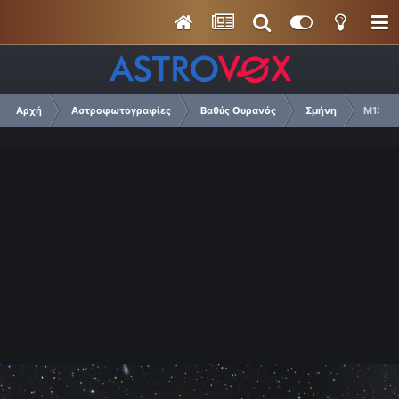
Αρχή
Αστροφωτογραφίες
Βαθύς Ουρανός
Σμήνη
M13