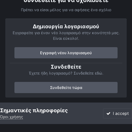
συνδεθείτε για να σχολιάσετε
Πρέπει να είσαι μέλος για να αφήσεις ένα σχόλιο
Δημιουργία λογαριασμού
Εγγραφείτε για έναν νέο λογαριασμό στην κοινότητά μας.
Είναι εύκολο!.
Εγγραφή νέου λογαριασμού
Συνδεθείτε
Έχετε ήδη λογαριασμό? Συνδεθείτε εδώ.
Συνδεθείτε τώρα
Αρχή
Αστροφωτογραφίες
Πλανήτες
Δίας
Grs
Σημαντικές πληροφορίες
I accept
Όροι χρήσης
Forum
Αδιάβαστο
Συνδεθείτε
Εγγραφή
More