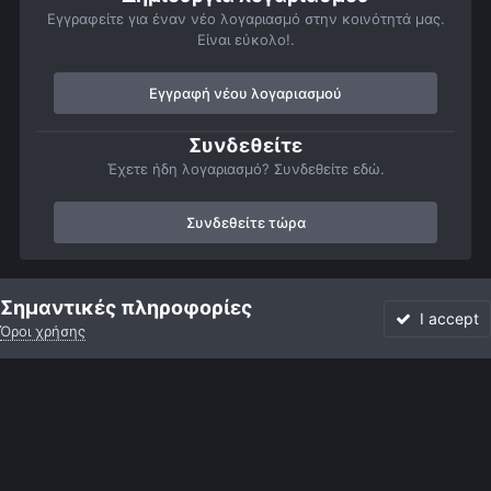
Εγγραφείτε για έναν νέο λογαριασμό στην κοινότητά μας.
Είναι εύκολο!.
Εγγραφή νέου λογαριασμού
Συνδεθείτε
Έχετε ήδη λογαριασμό? Συνδεθείτε εδώ.
Συνδεθείτε τώρα
Αρχή
Αστροφωτογραφίες
Διάφορες αστρονομικές φωτογραφίες
Σημαντικές πληροφορίες
I accept
Όροι χρήσης
Forum
Αδιάβαστο
Συνδεθείτε
Εγγραφή
More
Facebook
Twitter
Instagram
Γλώσσα
Εμφάνιση
Επικοινωνία
Cookies
Powered by Invision Community