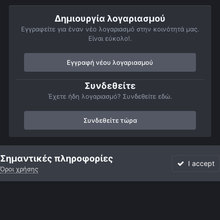
Δημιουργία λογαριασμού
Εγγραφείτε για έναν νέο λογαριασμό στην κοινότητά μας.
Είναι εύκολο!.
Εγγραφή νέου λογαριασμού
Συνδεθείτε
Έχετε ήδη λογαριασμό? Συνδεθείτε εδώ.
Συνδεθείτε τώρα
Αρχή
Αστροφωτογραφίες
Πορτρέτα του ουρανού
Μικρές Κυκ
Σημαντικές πληροφορίες
I accept
Όροι χρήσης
Forum
Αδιάβαστο
Συνδεθείτε
Εγγραφή
More
Facebook
Twitter
Instagram
Γλώσσα
Εμφάνιση
Επικοινωνία
Cookies