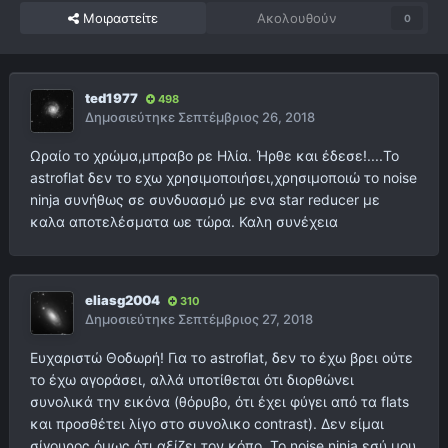
Μοιραστείτε
Ακολουθούν
0
ted1977
498
Δημοσιεύτηκε
Σεπτέμβριος 26, 2018
Ωραίο το χρώμα,μπραβο ρε Ηλία. Ήρθε και έδεσε!....Το
astroflat δεν το εχω χρησιμοποιήσει,χρησιμοποιώ το noise
ninja συνήθως σε συνδυασμό με ενα star reducer με
καλα αποτελέσματα ωε τώρα. Καλη συνέχεια
eliasg2004
310
Δημοσιεύτηκε
Σεπτέμβριος 27, 2018
Ευχαριστώ Θοδωρή! Για το astroflat, δεν το έχω βρει ούτε
το έχω αγοράσει, αλλά υποτίθεται ότι διορθώνει
συνολικά την εικόνα (θόρυβο, ότι έχει φύγει από τα flats
και προσθέτει λίγο στο συνολικο contrast). Δεν είμαι
σίγουρος όμως ότι αξίζει τον κόπο. Το noise ninja εσύ μου