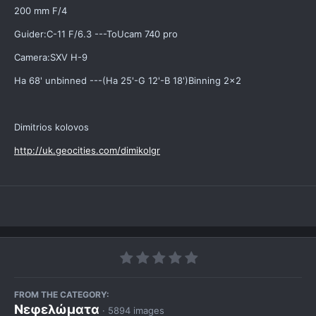
200 mm F/4
Guider:C-11 F/6.3 ---ToUcam 740 pro
Camera:SXV H-9
Ha 68' unbinned ---(Ha 25'-G 12'-B 18')Binning 2x2
Dimitrios kolovos
http://uk.geocities.com/dimikolgr
FROM THE CATEGORY:
Νεφελώματα
· 5894 images