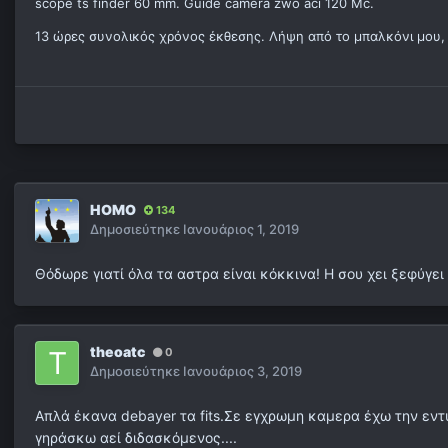
scope ts finder 60 mm. Guide camera zwo aci 120 Mc.
13 ώρες συνολικός χρόνος έκθεσης. Λήψη από το μπαλκόνι μου, 
HOMO
134
Δημοσιεύτηκε
Ιανουάριος 1, 2019
Θόδωρε γιατί όλα τα αστρα είναι κόκκινα! Η σου χει ξεφύγει
theoatc
0
Δημοσιεύτηκε
Ιανουάριος 3, 2019
Απλά έκανα debayer τα fits.Σε εγχρωμη καμερα έχω την εντ
γηράσκω αεί διδασκόμενος....