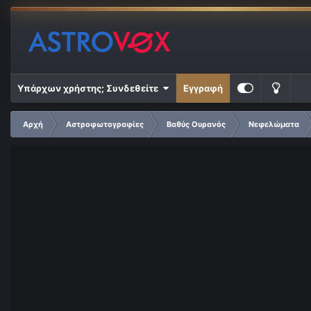
Υπάρχων χρήστης; Συνδεθείτε
Εγγραφή
Αρχή
Αστροφωτογραφίες
Βαθύς Ουρανός
Νεφελώματα