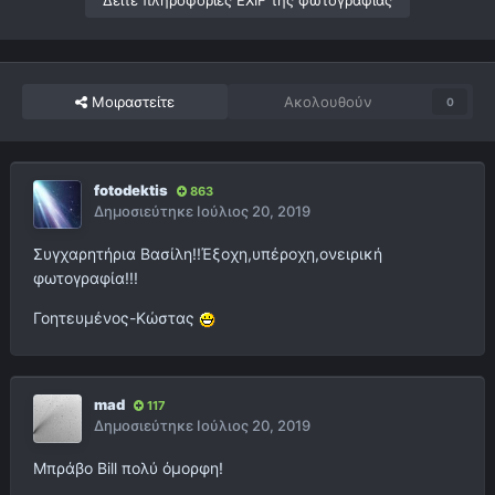
Δείτε πληροφορίες EXIF της φωτογραφίας
Μοιραστείτε
Ακολουθούν
0
fotodektis
863
Δημοσιεύτηκε
Ιούλιος 20, 2019
Συγχαρητήρια Βασίλη!!Έξοχη,υπέροχη,ονειρική
φωτογραφία!!!
Γοητευμένος-Κώστας
mad
117
Δημοσιεύτηκε
Ιούλιος 20, 2019
Μπράβο Bill πολύ όμορφη!