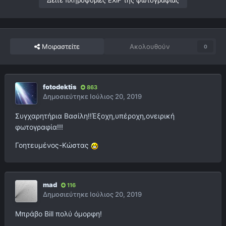
Δείτε πληροφορίες EXIF της φωτογραφίας
Μοιραστείτε
Ακολουθούν
0
fotodektis
863
Δημοσιεύτηκε
Ιούλιος 20, 2019
Συγχαρητήρια Βασίλη!!Έξοχη,υπέροχη,ονειρική
φωτογραφία!!!
Γοητευμένος-Κώστας
mad
116
Δημοσιεύτηκε
Ιούλιος 20, 2019
Μπράβο Bill πολύ όμορφη!