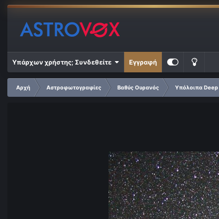
Υπάρχων χρήστης; Συνδεθείτε
Εγγραφή
Αρχή
Αστροφωτογραφίες
Βαθύς Ουρανός
Υπόλοιπα Deep