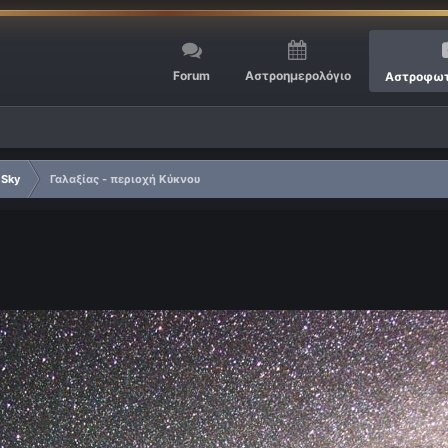
Forum
Αστροημερολόγιο
Αστροφωτ
 Sky
Γαλαξίας - περιοχή Κύκνου