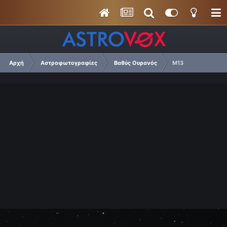
Αρχή
Αστροφωτογραφίες
Βαθύς Ουρανός
Μ13