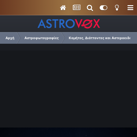
Αρχή
Αστροφωτογραφίες
Κομήτες, Διάττοντες και Αστεροειδείς