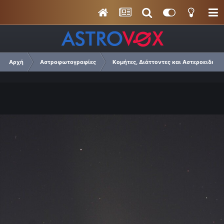
Αρχή
Αστροφωτογραφίες
Κομήτες, Διάττοντες και Αστεροειδείς