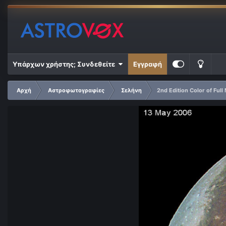
Υπάρχων χρήστης; Συνδεθείτε
Εγγραφή
Αρχή
Αστροφωτογραφίες
Σελήνη
2nd Edition Color of Ful