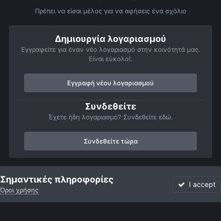
Πρέπει να είσαι μέλος για να αφήσεις ένα σχόλιο
Δημιουργία λογαριασμού
Εγγραφείτε για έναν νέο λογαριασμό στην κοινότητά μας.
Είναι εύκολο!.
Εγγραφή νέου λογαριασμού
Συνδεθείτε
Έχετε ήδη λογαριασμό? Συνδεθείτε εδώ.
Συνδεθείτε τώρα
Αρχή
Αστροφωτογραφίες
Member Albums
Προσωπικό άλμπου
Σημαντικές πληροφορίες
I accept
Όροι χρήσης
Forum
Αδιάβαστο
Συνδεθείτε
Εγγραφή
More