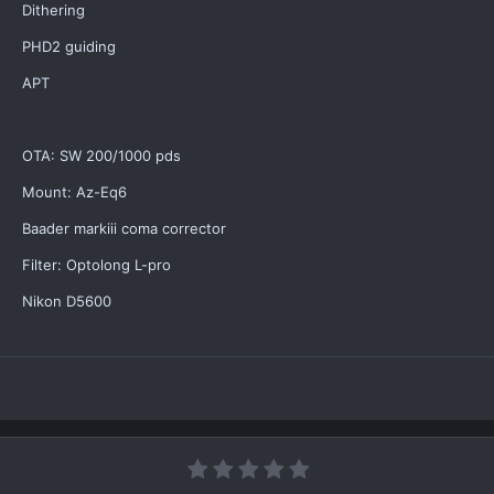
Dithering
PHD2 guiding
APT
OTA: SW 200/1000 pds
Mount: Az-Eq6
Baader markiii coma corrector
Filter: Optolong L-pro
Nikon D5600