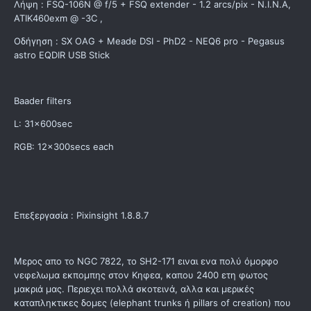
Λήψη : FSQ-106N @ f/5 + FSQ extender - 1.2 arcs/pix - N.I.N.A,
ΑΤΙΚ460exm @ -3C ,
Οδήγηση : SX OAG + Meade DSI - PhD2 - NEQ6 pro - Pegasus
astro EQDIR USB Stick
Baader filters
L: 31x600sec
RGB: 12x300secs each
Επεξεργασία : Pixinsight 1.8.8.7
Μερος απο το NGC 7822, το SH2-171 ειναι ενα πολύ όμορφο
νεφελωμα εκπομπης στον Κηφεα, καπου 2400 ετη φωτος
μακριά μας. Περιεχει πολλά σκοτεινά, αλλα και μερικές
καταπληκτικες δομες (elephant trunks ή pillars of creation) που