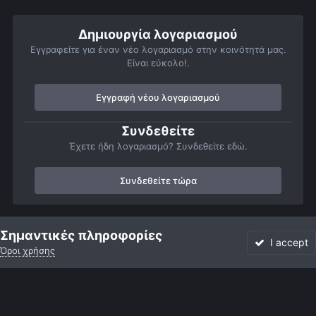
Δημιουργία λογαριασμού
Εγγραφείτε για έναν νέο λογαριασμό στην κοινότητά μας.
Είναι εύκολο!.
Εγγραφή νέου λογαριασμού
Συνδεθείτε
Έχετε ήδη λογαριασμό? Συνδεθείτε εδώ.
Συνδεθείτε τώρα
Αρχή
Αστροφωτογραφίες
Βαθύς Ουρανός
Νεφελώματα
Σημαντικές πληροφορίες
I accept
Όροι χρήσης
Forum
Αδιάβαστο
Συνδεθείτε
Εγγραφή
More
Facebook
Twitter
Instagram
Γλώσσα
Εμφάνιση
Επικοινωνία
Cookies