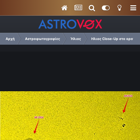
Αρχή
Αστροφωτογραφίες
Ήλιος
Ηλιος Close-Up στο ορατό 