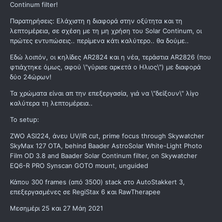
Continum filter!
Παρατηρήσεις: Ελάχιστη η διαφορά στην οξύτητα και τη
λεπτομέρεια, σε σχέση με τη μη χρήση του Solar Continum, οι
πρώτες εντυπώσεις.. περίμενα κάτι καλύτερο.. θα δούμε..
Εδώ λοιπόν, οι κηλίδες AR2824 και η νέα, τεράστια AR2826 (που
φτιάχτηκε όμως, αφού \"γύρισε αρκετά ο Ηλιος\") με διαφορά
δύο 24ώρων!
Τα χρώματα είναι απ την επεξεργασία, γιά να \"δείξουν\" λίγο
καλύτερα τη λεπτομέρεια..
Το setup:
ZWO ASI224, άνευ UV/IR cut, prime focus through Skywatcher
SkyMax 127 OTA, behind Baader AstroSolar White-Light Photo
Film OD 3.8 and Baader Solar Continum filter, on Skywatcher
EQ6-R PRO Synscan GOTO mount, unguided
Κάπου 300 frames (από 3500) stack στο AutoStakkert 3,
επεξεργασμένες σε RegiStax 6 και RawTherapee
Μεσημέρι 25 και 27 Μάη 2021