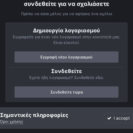
συνδεθείτε για να σχολιάσετε
Πρέπει να είσαι μέλος για να αφήσεις ένα σχόλιο
Δημιουργία λογαριασμού
Εγγραφείτε για έναν νέο λογαριασμό στην κοινότητά μας.
Είναι εύκολο!.
Εγγραφή νέου λογαριασμού
Συνδεθείτε
Έχετε ήδη λογαριασμό? Συνδεθείτε εδώ.
Συνδεθείτε τώρα
Αρχή
Αστροφωτογραφίες
Member Albums
Προσωπικό άλμπο
Σημαντικές πληροφορίες
I accept
Όροι χρήσης
Forum
Αδιάβαστο
Συνδεθείτε
Εγγραφή
More