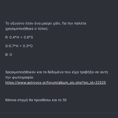
Το οξυγόνο ήταν ένα μαύρο χάλι. Για την παλέτα
χρησιμοποιήθηκε ο τύπος:
R: 0.4*H + 0.6*S
G:0.7*H + 0.3*O
B: O
Χρησιμοποιήθηκαν και τα δεδομένα που είχα τραβήξει σε αυτή
την φωτογραφία:
https://www.astrovox.gr/forum/album_pic.php?pic_id=22525
Κάποια στιγμή θα προσθέσω και το SII