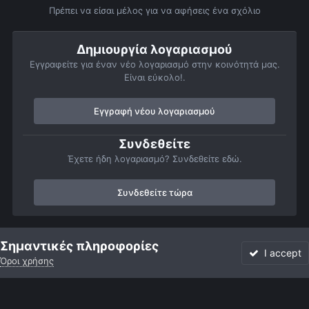
Πρέπει να είσαι μέλος για να αφήσεις ένα σχόλιο
Δημιουργία λογαριασμού
Εγγραφείτε για έναν νέο λογαριασμό στην κοινότητά μας.
Είναι εύκολο!.
Εγγραφή νέου λογαριασμού
Συνδεθείτε
Έχετε ήδη λογαριασμό? Συνδεθείτε εδώ.
Συνδεθείτε τώρα
Αρχή
Αστροφωτογραφίες
Βαθύς Ουρανός
Νεφελώματα
Σημαντικές πληροφορίες
I accept
Όροι χρήσης
Forum
Αδιάβαστο
Συνδεθείτε
Εγγραφή
More
Facebook
Twitter
Instagram