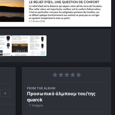
FROM THE ALBUM:
Προσωπικό άλμπουμ του/της
0
quarck
· 7 images