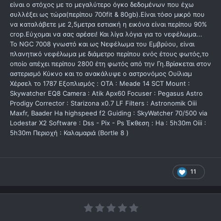
είναι ο στόχος με το μεγαλύτερο όγκο δεδομένων που έχω
συλλέξει ως τώρα(περίπου 700fit & 80gb).Είναι τόσο μικρό που
να καταλάβετε με 2,5μετρα εστιακή η εικόνα είναι περίπου 90%
crop.Εύχομαι να σας αρέσει! Και λίγα λόγια για το νεφέλωμα...
Το NGC 7008 γνωστό και ως Νεφέλωμα του Εμβρύου, είναι
πλανητικό νεφέλωμα με διάμετρο περίπου ενός έτους φωτός,το
οποίο απέχει περίπου 2800 έτη φωτός από την Γη.Βρίσκεται στον
αστερισμό Κύκνο και το ανακάλυψε ο αστρονόμος Ουίλιαμ
Χέρσελ το 1787 Εξοπλισμός : OTA : Meade 14 SCT Mount :
Skywatcher EQ8 Camera : Atik Apx60 Focuser : Pegasus Astro
Prodigy Corrector : Starizona x0.7 LF Filters : Astronomik Oiii
Maxfr, Baader Ha highspeed f2 Guiding : SkyWatcher 70/500 via
Lodestar X2 Software : Dss - Pix - Ps Έκθεση : Ha : 5h30m Oiii :
5h30m Περιοχή : Καλαμαριά (Bortle 8 )
11