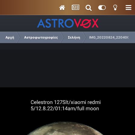
Αρχή
Αστροφωτογραφίες
Σελήνη
IMG_20220824_220400.jp