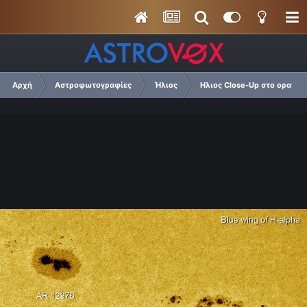
Αρχή
Αστροφωτογραφίες
Ήλιος
Ηλιος Close-Up στο ορατό 